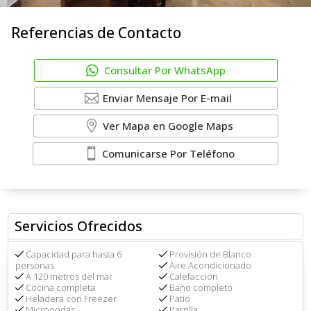
Referencias de Contacto
Consultar Por WhatsApp
Enviar Mensaje Por E-mail
Ver Mapa en Google Maps
Comunicarse Por Teléfono
Servicios Ofrecidos
Capacidad para hasta 6
Provisión de Blanco
personas
Aire Acondicionado
A 120 metros del mar
Calefacción
Cocina completa
Baño completo
Heladera con Freezer
Patio
Microondas
Parrilla